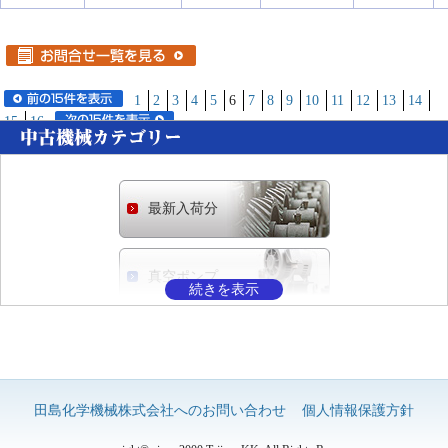
1
2
3
4
5
6
7
8
9
10
11
12
13
14
15
16
最新入荷分
真空ポンプ
混練機
(ニーダー)
田島化学機械株式会社へのお問い合わせ
個人情報保護方針
混合機