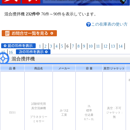
混合攪拌機
232件中
76件～90件を表示しています。
この在庫表の使い方
1
2
3
4
5
6
7
8
9
10
11
12
13
14
15
16
混合攪拌機
品 番
商品名
メーカー
容 量
真空/ジャケット
試験研究用
2L
真空混練機
真空 : 不可
みづほ
標準
D211
ジャケット :
工業
仕込量
プラネタリー
無
0.7～1L
ミキサー