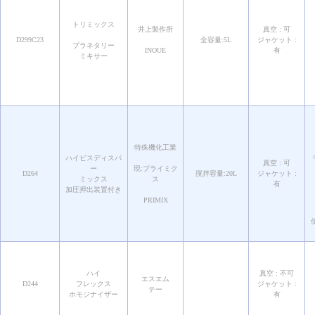
トリミックス
井上製作所
真空 : 可
D299C23
全容量:5L
ジャケット :
プラネタリー
INOUE
有
ミキサー
特殊機化工業
ハイビスディスパ
真空 : 可
ー
現:プライミク
D264
撹拌容量:20L
ジャケット :
ミックス
ス
有
加圧押出装置付き
PRIMIX
ハイ
真空 : 不可
エスエム
D244
フレックス
ジャケット :
テー
ホモジナイザー
有