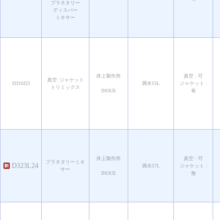
プラネタリー
ディスパー
ミキサー
井上製作所
真空 : 可
真空･ジャケット
D310J23
満水15L
ジャケット :
トリミックス
INOUE
有
井上製作所
真空 : 可
プラネタリーミキ
D323L24
満水57L
ジャケット :
サー
INOUE
無