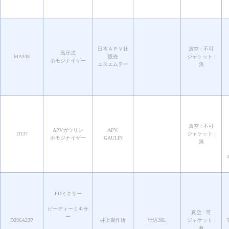
日本ＡＰＶ社
真空 : 不可
高圧式
MA348
販売
ジャケット :
ホモジナイザー
エスエムテー
無
真空 : 不可
APVガウリン
APV.
D137
ジャケット :
ホモジナイザー
GAULIN
無
PDミキサー
ピーディーミキサ
真空 : 可
ー
D296A23P
井上製作所
仕込30L
ジャケット :
有