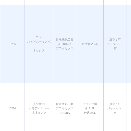
T･K
特殊機化工業
真空 : 可
ハイビスディスパ
D286
現:PRIMIX
最大仕込:5L
ジャケット :
ー
プライミクス
有
ミックス
真空脱泡
特殊機化工業
フランジ満
真空 : 可
D256
ホモディスパー
プライミクス
水:812L
ジャケット :
撹拌タンク
PRIMIX
仕込600L
有