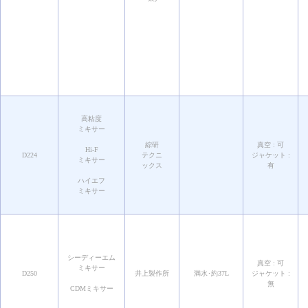
高粘度
ミキサー
綜研
真空 : 可
Hi-F
D224
テクニ
ジャケット :
ミキサー
ックス
有
ハイエフ
ミキサー
シーディーエム
真空 : 可
ミキサー
D250
井上製作所
満水･約37L
ジャケット :
無
CDMミキサー