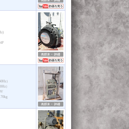
Hz)
4P
0Hz）
0Hz）
0V
0kg