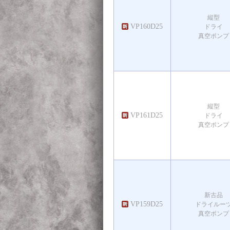
縦型
VP160D25
ドライ
真空ポンプ
縦型
VP161D25
ドライ
真空ポンプ
新古品
VP159D25
ドライルー
真空ポンプ