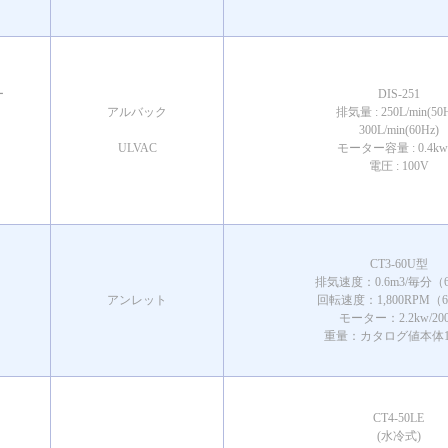
ー
DIS-251
アルバック
排気量 : 250L/min(50
300L/min(60Hz)
ULVAC
モーター容量 : 0.4kw
電圧 : 100V
CT3-60U型
排気速度：0.6m3/毎分（6
アンレット
回転速度：1,800RPM（6
モーター：2.2kw/20
重量：カタログ値本体17
CT4-50LE
(水冷式)