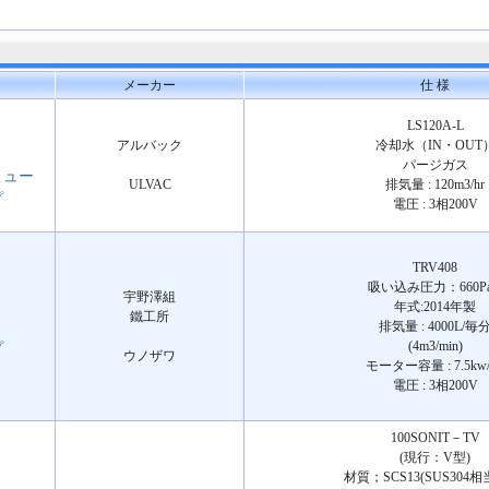
メーカー
仕 様
LS120A-L
アルバック
冷却水（IN・OUT
パージガス
リュー
ULVAC
排気量 : 120m3/hr
プ
電圧 : 3相200V
TRV408
吸い込み圧力：660P
宇野澤組
年式:2014年製
鐵工所
排気量 : 4000L/毎
(4m3/min)
プ
ウノザワ
モーター容量 : 7.5kw/
電圧 : 3相200V
100SONIT－TV
(現行：V型)
材質；SCS13(SUS304