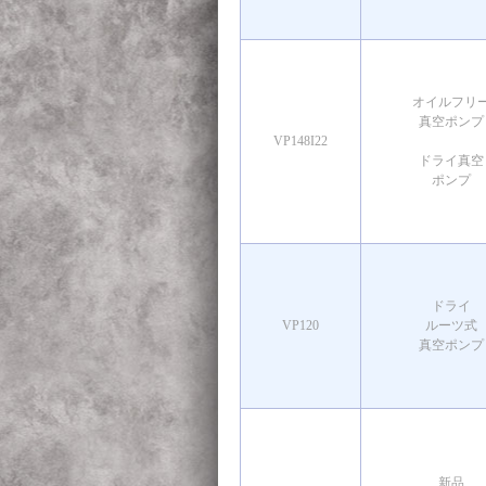
オイルフリ
真空ポンプ
VP148I22
ドライ真空
ポンプ
ドライ
VP120
ルーツ式
真空ポンプ
新品