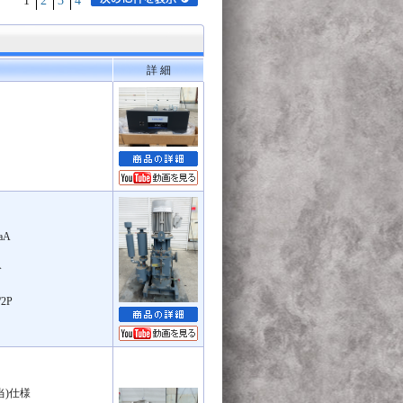
1
2
3
4
詳 細
）
aA
分
2P
相当)仕様