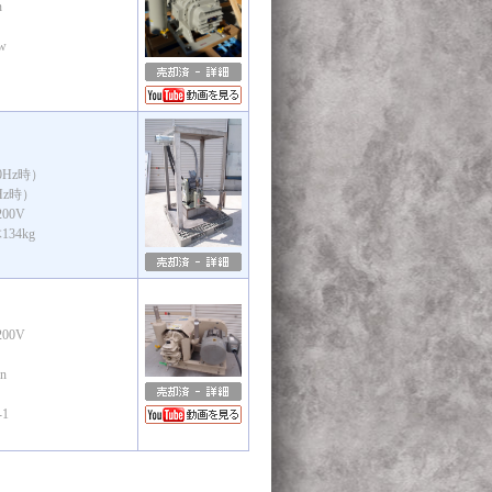
n
w
0Hz時）
Hz時）
00V
34kg
00V
n
）
-1