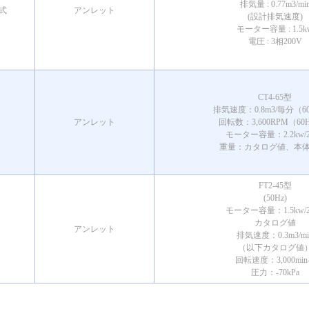
排気量 : 0.77m3/mi
式
アンレット
(設計排気速度)
モーター容量 : 1.5k
電圧 : 3相200V
CT4-65型
排気速度：0.8m3/毎分（6
アンレット
回転数：3,600RPM（60
モーター容量：2.2kw/2
重量：カタログ値、本体1
FT2-45型
(50Hz)
モーター容量：1.5kw/2
カタログ値
アンレット
排気速度：0.3m3/mi
（以下カタログ値
回転速度：3,000min
圧力：-70kPa