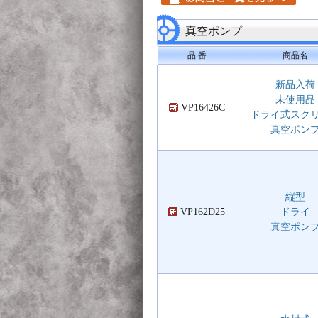
真空ポンプ
品 番
商品名
新品入荷
未使用品
VP16426C
ドライ式スク
真空ポン
縦型
VP162D25
ドライ
真空ポン