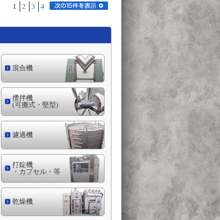
1
2
3
4
混合機
攪拌機
(可搬式・堅型)
濾過機
打錠機
・カプセル・等
乾燥機