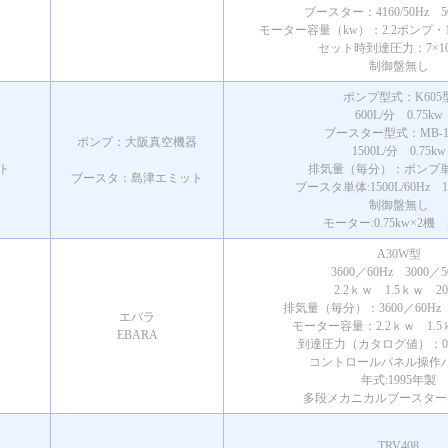
ブースター：4160/50Hz 500
モーター容量（kw）：2.2ポンプ・1.
セット時到達圧力：7×10~
制御盤無し
ポンプ型式：K605
600L/分 0.75kw
ブースター型式：MB-1
ポンプ：大阪真空機器
1500L/分 0.75kw
ト
排気量（毎分）：ポンプ単体
ブースタ：島津エミット
ブースタ単体:1500L/60Hz 12
制御盤無し
モーター:0.75kw×2機 
A30W型
3600／60Hz 3000／5
2.2ｋｗ 1.5ｋｗ 20
排気量（毎分）：3600／60Hz 3
エバラ
モーター容量：2.2ｋｗ 1.5
EBARA
到達圧力（カタログ値）：0.27/
コントロールパネル操作
年式:1995年製
多段メカニカルブースター
TRV408