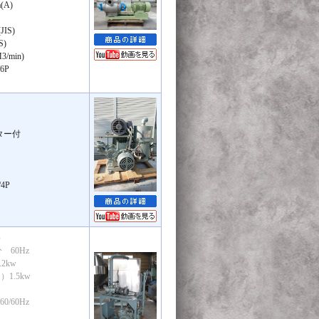
(A)
IS)
S)
/min)
6P
ター付
4P
）
分 60Hz
2kw
1.5kw
0/60Hz