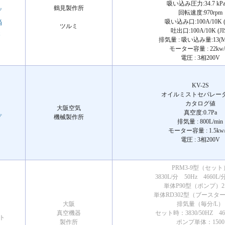
吸い込み圧力:34.7 kPa
鶴見製作所
プ
回転速度:970rpm
吸い込み口:100A/10K (J
当
ツルミ
吐出口:100A/10K (JI
様
排気量 : 吸い込み量:13(M3
モーター容量 : 22kw/
電圧 : 3相200V
KV-2S
オイルミストセパレー
カタログ値
大阪空気
真空度:0.7Pa
機械製作所
プ
排気量 : 800L/min
モーター容量 : 1.5kw/
電圧 : 3相200V
PRM3-9型（セット
3830L/分 50Hz 4660L/
単体P90型（ポンプ）2.
単体RD302型（ブースター）
大阪
排気量（毎分/L）
真空機器
セット時：3830/50HZ 466
ト
製作所
ポンプ単体：1500