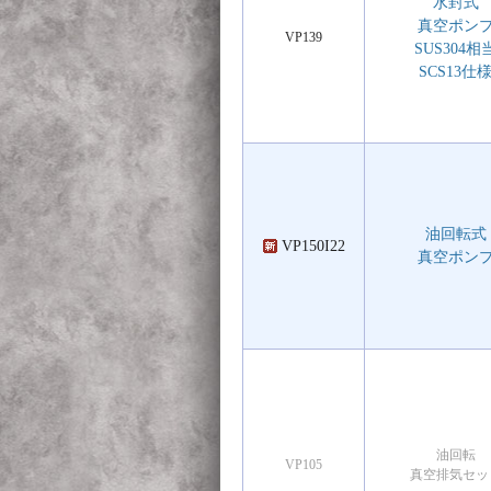
水封式
真空ポン
VP139
SUS304相
SCS13仕
油回転式
VP150I22
真空ポン
油回転
VP105
真空排気セッ