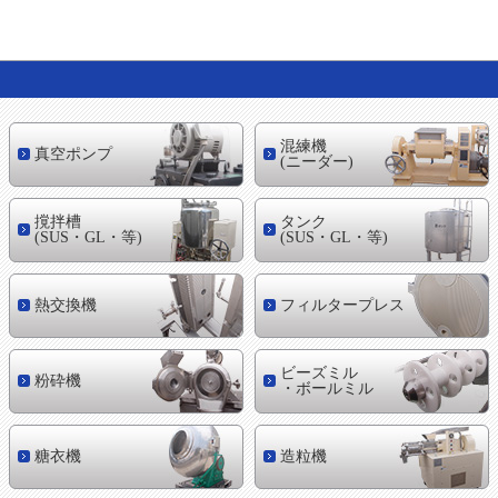
混練機
真空ポンプ
(ニーダー)
撹拌槽
タンク
(SUS・GL・等)
(SUS・GL・等)
熱交換機
フィルタープレス
ビーズミル
粉砕機
・ボールミル
糖衣機
造粒機