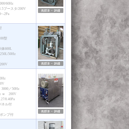
0/60Hz
5ブースタ/200V
-2Pa
型
00型
600L
50L/50Hz
200V
0Hz
0V
000／50Hz
ｋｗ 200V
0.40Pa
パネル付
ポンプ付