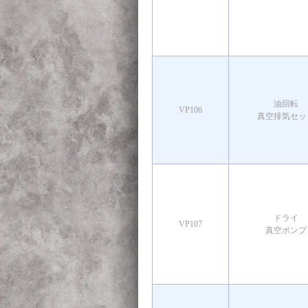
油回転
VP106
真空排気セッ
ドライ
VP107
真空ポンプ