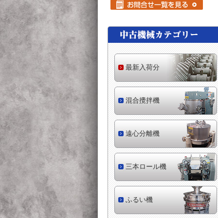
最新入荷分
混合攪拌機
遠心分離機
三本ロール機
ふるい機