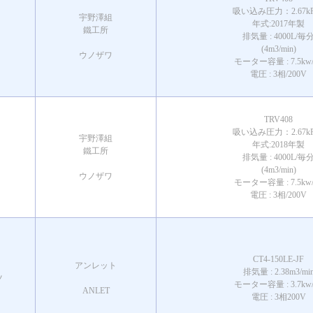
吸い込み圧力：2.67kP
宇野澤組
年式:2017年製
鐵工所
排気量 : 4000L/毎
(4m3/min)
ウノザワ
モーター容量 : 7.5kw/
電圧 : 3相/200V
TRV408
吸い込み圧力：2.67kP
宇野澤組
年式:2018年製
鐵工所
排気量 : 4000L/毎
(4m3/min)
ウノザワ
モーター容量 : 7.5kw/
電圧 : 3相/200V
CT4-150LE-JF
アンレット
排気量 : 2.38m3/mi
ツ
モーター容量 : 3.7kw/
ANLET
電圧 : 3相200V