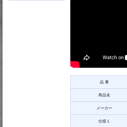
品 番
商品名
メーカー
仕様１