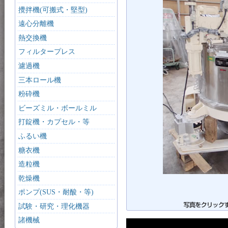
攪拌機(可搬式・堅型)
遠心分離機
熱交換機
フィルタープレス
濾過機
三本ロール機
粉砕機
ビーズミル・ボールミル
打錠機・カプセル・等
ふるい機
糖衣機
造粒機
乾燥機
ポンプ(SUS・耐酸・等)
試験・研究・理化機器
諸機械