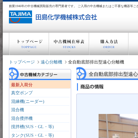
創業1946年の中古機械買取販売の専門業者です。 ご入用の中古機械またはご不要な機器等
トップページ
遠心分離機
全自動底部排出型遠心分離機
全自動底部排出型遠心
最新入荷分
真空ポンプ
混練機(ニーダー)
混合機
混合攪拌機
撹拌槽(SUS・GL・等)
タンク(SUS・GL・等)