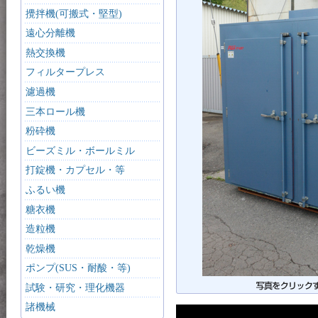
攪拌機(可搬式・堅型)
遠心分離機
熱交換機
フィルタープレス
濾過機
三本ロール機
粉砕機
ビーズミル・ボールミル
打錠機・カプセル・等
ふるい機
糖衣機
造粒機
乾燥機
ポンプ(SUS・耐酸・等)
試験・研究・理化機器
諸機械