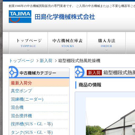
創業1946年の中古機械買取販売の専門業者です。 ご入用の中古機械またはご不要な機器等
トップページ
新入荷
箱型棚段式熱風乾燥機
箱型棚段式熱
新入荷
最新入荷分
真空ポンプ
混練機(ニーダー)
混合機
混合攪拌機
撹拌槽(SUS・GL・等)
タンク(SUS・GL・等)