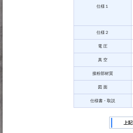
仕様１
仕様２
電 圧
真 空
接粉部材質
図 面
仕様書・取説