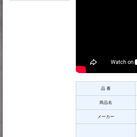
品 番
商品名
メーカー