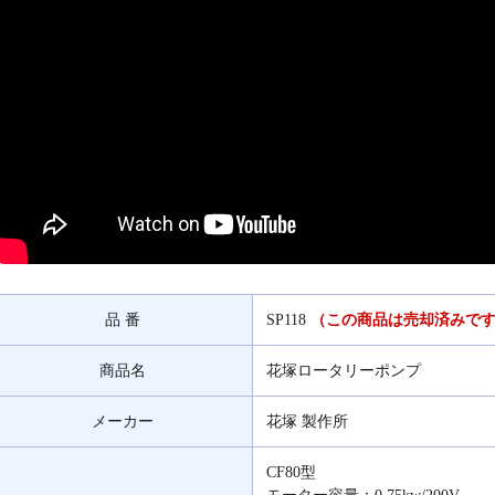
品 番
SP118
（この商品は売却済みで
商品名
花塚ロータリーポンプ
メーカー
花塚 製作所
CF80型