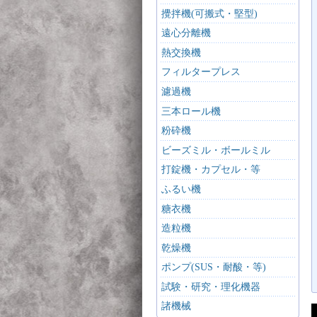
攪拌機(可搬式・堅型)
遠心分離機
熱交換機
フィルタープレス
濾過機
三本ロール機
粉砕機
ビーズミル・ボールミル
打錠機・カプセル・等
ふるい機
糖衣機
造粒機
乾燥機
ポンプ(SUS・耐酸・等)
試験・研究・理化機器
諸機械