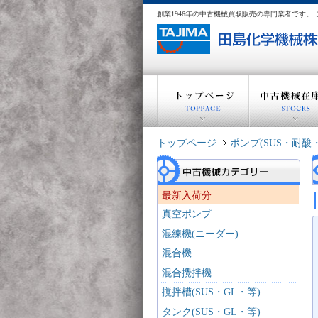
創業1946年の中古機械買取販売の専門業者です
トップページ
ポンプ(SUS・耐酸
最新入荷分
真空ポンプ
混練機(ニーダー)
混合機
混合攪拌機
撹拌槽(SUS・GL・等)
タンク(SUS・GL・等)