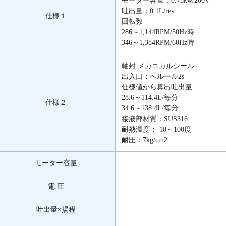
モーター容量：0.75kw/200V
吐出量：0.1L/rev
仕様１
回転数
286～1,144RPM/50Hz時
346～1,384RPM/60Hz時
軸封:メカニカルシール
出入口：へルール2s
仕様値から算出吐出量
28.6～114.4L/毎分
仕様２
34.6～138.4L/毎分
接液部材質：SUS316
耐熱温度：-10～100度
耐圧：7kg/cm2
モーター容量
電 圧
吐出量×揚程