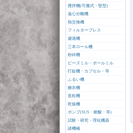
攪拌機(可搬式・堅型)
遠心分離機
熱交換機
フィルタープレス
濾過機
三本ロール機
粉砕機
ビーズミル・ボールミル
打錠機・カプセル・等
ふるい機
糖衣機
造粒機
乾燥機
ポンプ(SUS・耐酸・等)
試験・研究・理化機器
諸機械