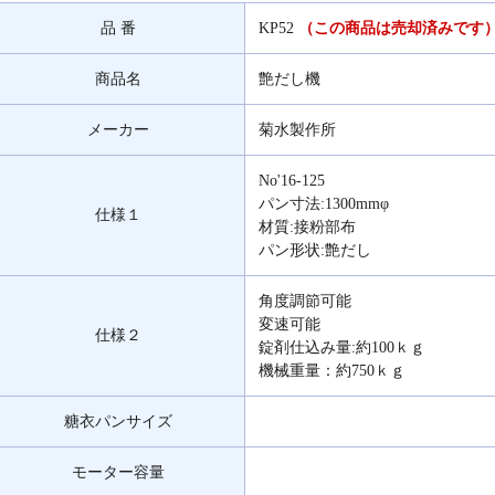
品 番
KP52
（この商品は売却済みです
商品名
艶だし機
メーカー
菊水製作所
No'16-125
パン寸法:1300mmφ
仕様１
材質:接粉部布
パン形状:艶だし
角度調節可能
変速可能
仕様２
錠剤仕込み量:約100ｋｇ
機械重量：約750ｋｇ
糖衣パンサイズ
モーター容量