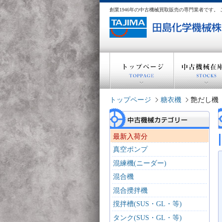
創業1946年の中古機械買取販売の専門業者です
トップページ
糖衣機
艶だし機
最新入荷分
真空ポンプ
混練機(ニーダー)
混合機
混合攪拌機
撹拌槽(SUS・GL・等)
タンク(SUS・GL・等)