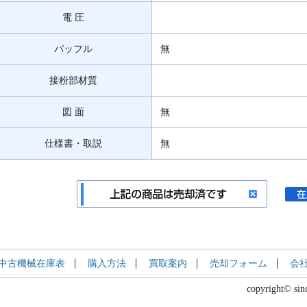
電 圧
バッフル
無
接粉部材質
図 面
無
仕様書・取説
無
中古機械在庫表
購入方法
買取案内
売却フォーム
会
copyright© sin